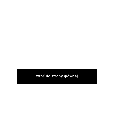
Coś jest
nie tak...
Strona, której szukasz nie istnieje lub
jest uszkodzona.
wróć do strony głównej